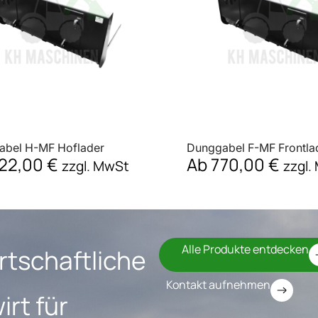
abel H-MF Hoflader
Dunggabel F-MF Frontla
22,00
€
Ab
770,00
€
zzgl. MwSt
zzgl.
Alle Produkte entdecken
rtschaftliche
Kontakt aufnehmen
rt für