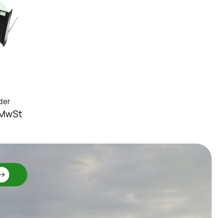
der
 MwSt