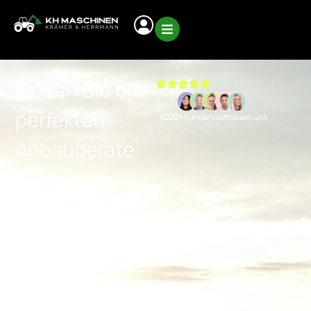
Finden Sie die
perfekten
1000+
Kunden vertrauen uns
Anbaugeräte