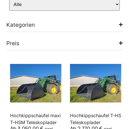
Kategorien
Preis
Hochkippschaufel maxi
Hochkippschaufel T-HS
T-HSM Teleskoplader
Teleskoplader
Ab
3.050,00
€
Ab
2.770,00
€
zzgl.
zzgl.