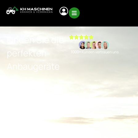
Finden Sie die
perfekten
1000+
Kunden vertrauen uns
Anbaugeräte