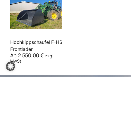
Hochkippschaufel F-HS
Frontlader
Ab
2.550,00
€
zzgl.
MwSt
Anbaugeräte für land-
wirtschaftliche Maschinen - vom
Landwirt für Landwirte
Alle Produkte entdecken