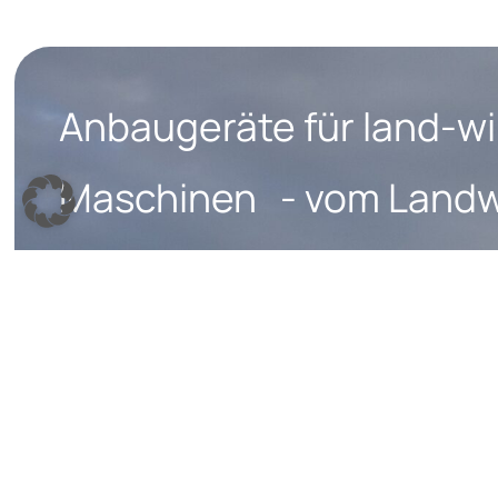
Anbaugeräte für land-wi
Maschinen - vom Landwi
Landwirte
Quick links
Help
Alle Produkte
Kontakt
Über uns
Lieferung/
Sichere Za