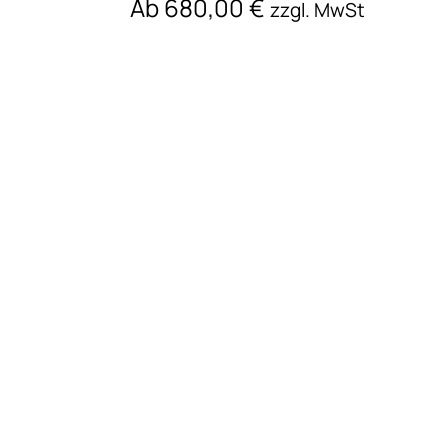
Ab
680,00
€
zzgl. MwSt