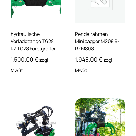
hydraulische
Pendelrahmen
Verladezange TG28
Minibagger MS08 B-
RZTG28 Forstgreifer
RZMS08
1.500,00
€
1.945,00
€
zzgl.
zzgl.
MwSt
MwSt