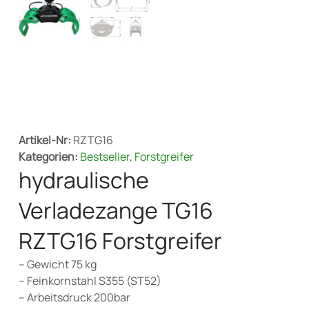
Artikel-Nr:
RZTG16
Kategorien:
Bestseller
,
Forstgreifer
hydraulische
Verladezange TG16
RZTG16 Forstgreifer
– Gewicht 75 kg
– Feinkornstahl S355 (ST52)
– Arbeitsdruck 200bar