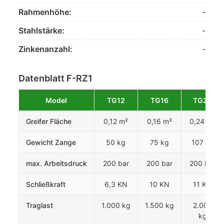
Rahmenhöhe:
-
Stahlstärke:
-
Zinkenanzahl:
-
Datenblatt F-RZ1
Model
TG12
TG16
TG22
Greifer Fläche
0,12 m²
0,16 m²
0,24 m²
Gewicht Zange
50 kg
75 kg
107 kg
max. Arbeitsdruck
200 bar
200 bar
200 bar
Schließkraft
6,3 KN
10 KN
11 KN
Traglast
1.000 kg
1.500 kg
2.000
kg