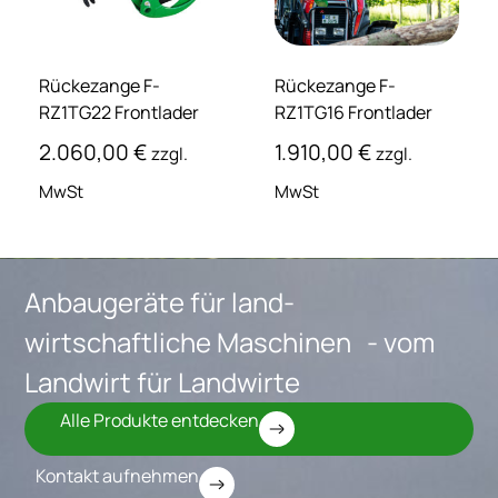
Rückezange F-
Rückezange F-
RZ1TG22 Frontlader
RZ1TG16 Frontlader
2.060,00
€
1.910,00
€
zzgl.
zzgl.
MwSt
MwSt
Anbaugeräte für land-
wirtschaftliche Maschinen - vom
Landwirt für Landwirte
Alle Produkte entdecken
Kontakt aufnehmen