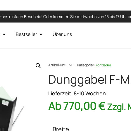
 uns einfach Bescheid! Oder kommen Sie mittwochs von 15 bis 17 Uhr od
e
Bestseller
Über uns
Artikel-Nr:
F-MF
Kategorie:
Frontlader
Dunggabel F-MF
Lieferzeit:
8-10 Wochen
Ab
770,00
€
Zzgl.
Breite