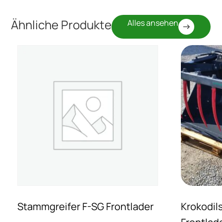
Ähnliche Produkte
Alles ansehen
Stammgreifer F-SG Frontlader
Krokodil