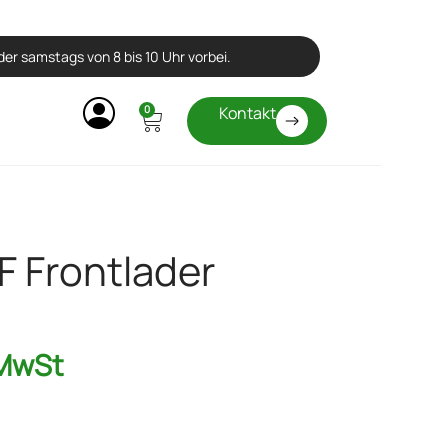
er samstags von 8 bis 10 Uhr vorbei.
0
Kontakt
 Frontlader
 MwSt