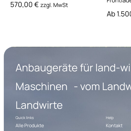
Frontlad
570,00
€
zzgl. MwSt
Ab
1.5
Anbaugeräte für land-wi
Maschinen - vom Landwi
Landwirte
Quick links
Help
Alle Produkte
Kontakt