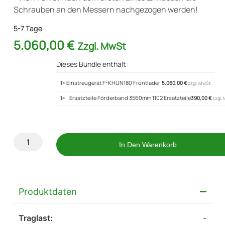
Schrauben an den Messern nachgezogen werden!
5-7 Tage
5.060,00
€
Zzgl. MwSt
Dieses Bundle enthält:
Einstreugerät F-KHUN180 Frontlader
1×
5.060,00
€
zzgl. MwSt
Ersatzteile Förderband 3560mm 1102 Ersatzteile
1×
390,00
€
zzgl.
In Den Warenkorb
Produktdaten
Traglast:
-