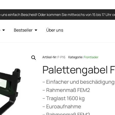
 uns einfach Bescheid! Oder kommen Sie mittwochs von 15 bis 17 Uhr od
e
Bestseller
Über uns
Artikel-Nr:
F-P16
Kategorie:
Frontlader
Palettengabel F
– Einfacher und beschädigungs
– Rahmenmaß FEM2
– Traglast 1600 kg
– Euroaufnahme
– Rahmenmaß FEM2