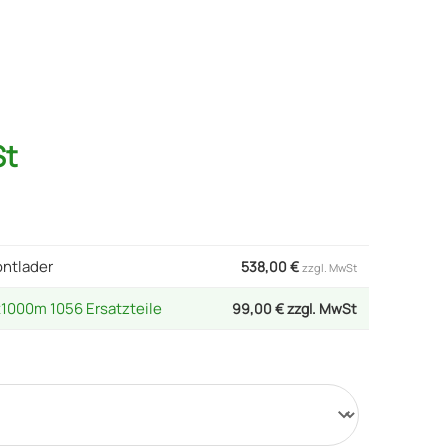
St
ontlader
538,00
€
zzgl. MwSt
1000m 1056 Ersatzteile
99,00 € zzgl. MwSt