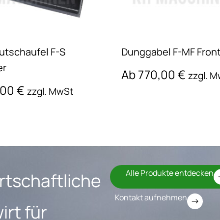
tschaufel F-S
Dunggabel F-MF Front
er
Ab
770,00
€
zzgl. 
,00
€
zzgl. MwSt
Alle Produkte entdecken
rtschaftliche
Kontakt aufnehmen
rt für