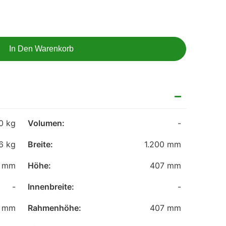
In Den Warenkorb
0 kg
Volumen:
-
6 kg
Breite:
1.200 mm
0 mm
Höhe:
407 mm
-
Innenbreite:
-
0 mm
Rahmenhöhe:
407 mm