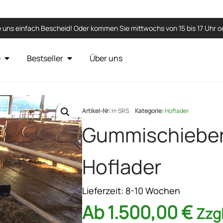
 uns einfach Bescheid! Oder kommen Sie mittwochs von 15 bis 17 Uhr od
e
Bestseller
Über uns
Artikel-Nr:
H-SRS
Kategorie:
Hoflader
Gummischieber
Hoflader
Lieferzeit:
8-10 Wochen
Ab
1.500,00
€
Zzg