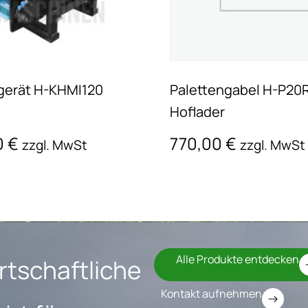
gerät H-KHMI120
Palettengabel H-P20
Hoflader
0
€
770,00
€
zzgl. MwSt
zzgl. MwSt
Alle Produkte entdecken
rtschaftliche
Kontakt aufnehmen