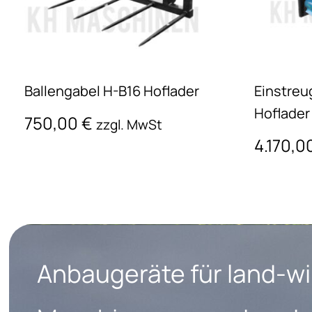
Ballengabel H-B16 Hoflader
Einstreu
Hoflader
750,00
€
zzgl. MwSt
4.170,0
Anbaugeräte für land-wi