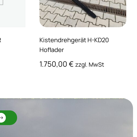
R
Kistendrehgerät H-KD20
Hoflader
1.750,00
€
zzgl. MwSt