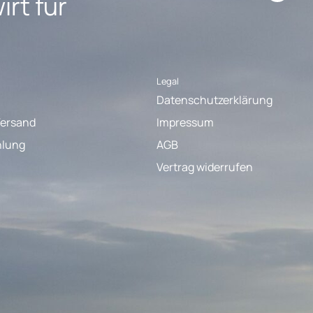
rt für
Legal
Datenschutzerklärung
Versand
Impressum
hlung
AGB
Vertrag widerrufen