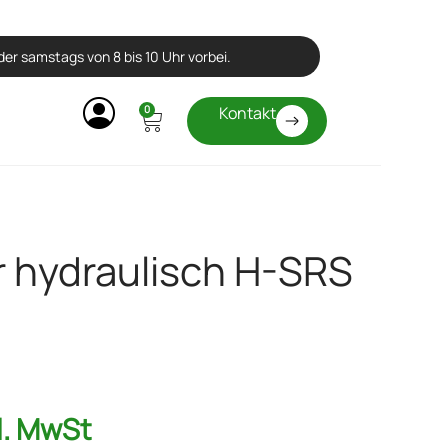
er samstags von 8 bis 10 Uhr vorbei.
0
Kontakt
 hydraulisch H-SRS
l. MwSt