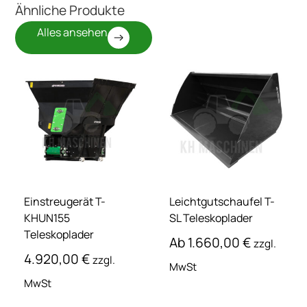
Ähnliche Produkte
Alles ansehen
Einstreugerät T-
Leichtgutschaufel T-
KHUN155
SL Teleskoplader
Teleskoplader
Ab
1.660,00
€
zzgl.
4.920,00
€
zzgl.
MwSt
MwSt