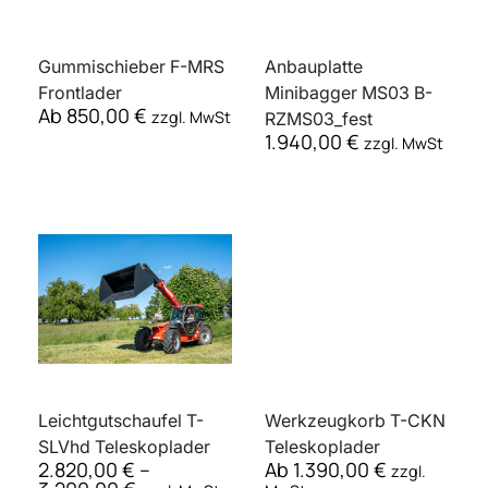
Gummischieber F-MRS
Anbauplatte
Frontlader
Minibagger MS03 B-
Ab
850,00
€
zzgl. MwSt
RZMS03_fest
1.940,00
€
zzgl. MwSt
Leichtgutschaufel T-
Werkzeugkorb T-CKN
SLVhd Teleskoplader
Teleskoplader
2.820,00
€
–
Ab
1.390,00
€
zzgl.
3.200,00
€
zzgl. MwSt
MwSt