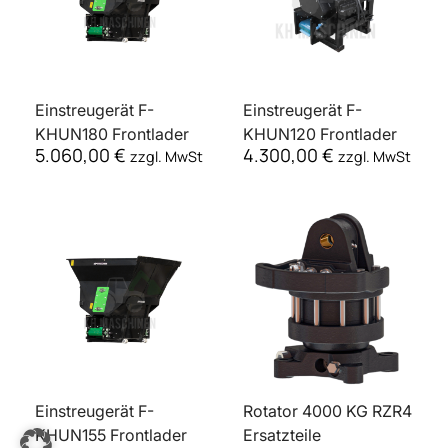
Einstreugerät F-
Einstreugerät F-
KHUN180 Frontlader
KHUN120 Frontlader
5.060,00
€
4.300,00
€
zzgl. MwSt
zzgl. MwSt
Einstreugerät F-
Rotator 4000 KG RZR4
KHUN155 Frontlader
Ersatzteile
4.770,00
€
470,00
€
zzgl. MwSt
zzgl. MwSt