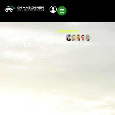
Finden Sie die
perfekten
1000+
Kunden vertrauen uns
Anbaugeräte