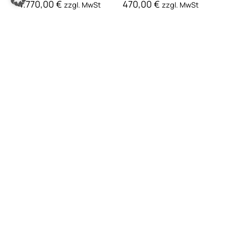
Rotator 5500 KG RZR5
Rotator 3000 KG RZR3
Ersatzteile
Ersatzteile
950,00
€
240,00
€
zzgl. MwSt
zzgl. MwSt